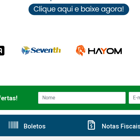
ertas!
Boletos
Notas Fiscai