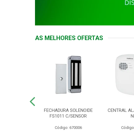
AS MELHORES OFERTAS
DOR ACESSO
FECHADURA SOLENOIDE
CENTRAL AL
 5531 MF EX
FS1011 C/SENSOR
N
: 900018
Código: 670006
Código