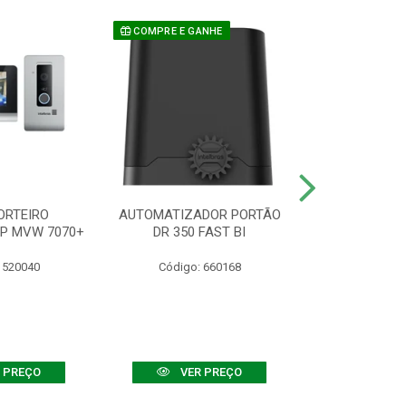
COMPRE E GANHE
ORTEIRO
AUTOMATIZADOR PORTÃO
SENSOR ATIVO
IP MVW 7070+
DR 350 FAST BI
 520040
Código: 660168
Código:
 PREÇO
VER PREÇO
VER