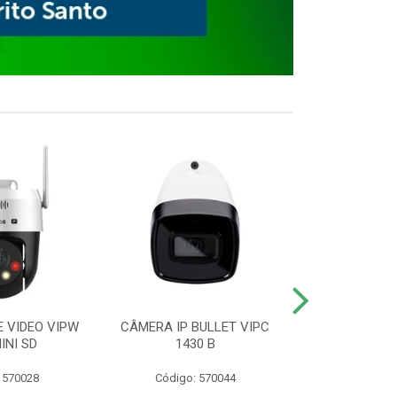
E VIDEO VIPW
CÂMERA IP BULLET VIPC
GRAVADOR 
INI SD
1430 B
MHDX 3
 570028
Código: 570044
Código: