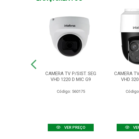
TV VHD 3520 D
CAMERA TV P/SIST. SEG
CAMERA TV 
 COLOR+
VHD 1220 D MIC G9
VHD 320
: 560108
Código: 560175
Código
R PREÇO
VER PREÇO
VE