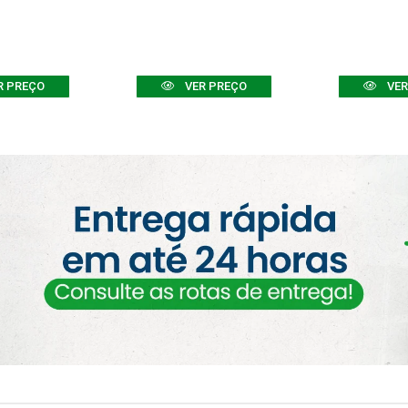
R PREÇO
VER PREÇO
VER