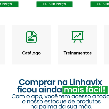
R PREÇO
VER PREÇO
VER