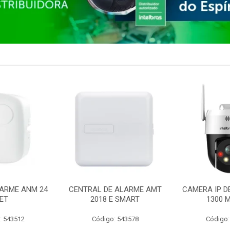
ARME ANM 24
CENTRAL DE ALARME AMT
CAMERA IP D
ET
2018 E SMART
1300 M
: 543512
Código: 543578
Código: