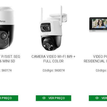
P/SIST. SEG
CAMERA VIDEO WI-FI IM9 +
VIDEO P
6 MINI SD
FULL COLOR
RESIDENCIAL 
: 560174
Código: 560074
Código:
R PREÇO
VER PREÇO
VER