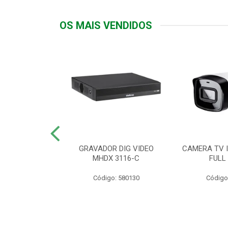
OS MAIS VENDIDOS
TTIV 600VA-
GRAVADOR DIG VIDEO
CAMERA TV I
20V
MHDX 3116-C
FULL
: 822200
Código: 580130
Código