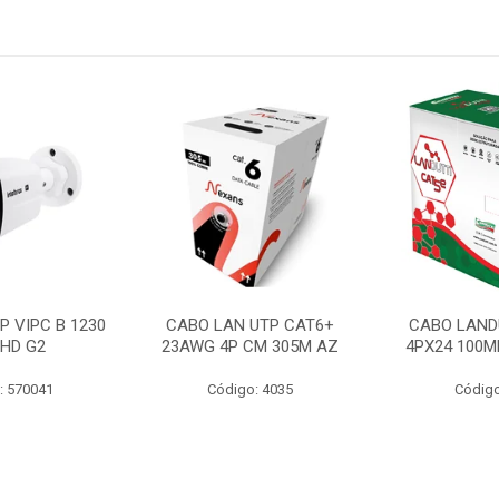
P VIPC B 1230
CABO LAN UTP CAT6+
CABO LAND
 HD G2
23AWG 4P CM 305M AZ
4PX24 100M
: 570041
Código: 4035
Código