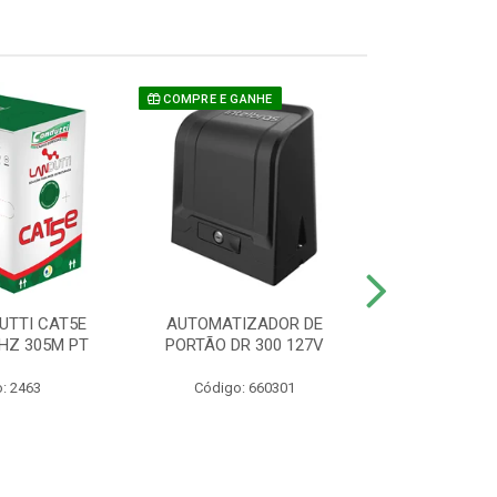
COMPRE E GANHE
UTTI CAT5E
AUTOMATIZADOR DE
CAMERA P/ S
HZ 305M PT
PORTÃO DR 300 127V
1220 BU
: 2463
Código: 660301
Código: