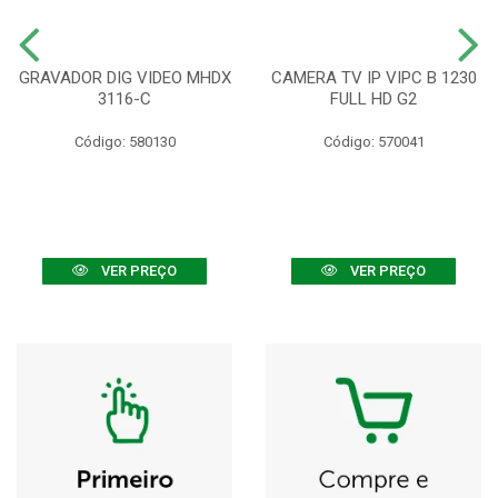
GRAVADOR DIG VIDEO MHDX
CAMERA TV IP VIPC B 1230
3116-C
FULL HD G2
Código: 580130
Código: 570041
VER PREÇO
VER PREÇO