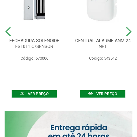
FECHADURA SOLENOIDE
CENTRAL ALARME ANM 24
FS1011 C/SENSOR
NET
Código: 670006
Código: 543512
VER PREÇO
VER PREÇO