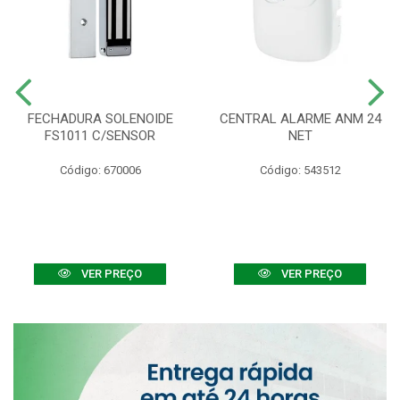
FECHADURA SOLENOIDE
CENTRAL ALARME ANM 24
FS1011 C/SENSOR
NET
Código: 670006
Código: 543512
VER PREÇO
VER PREÇO