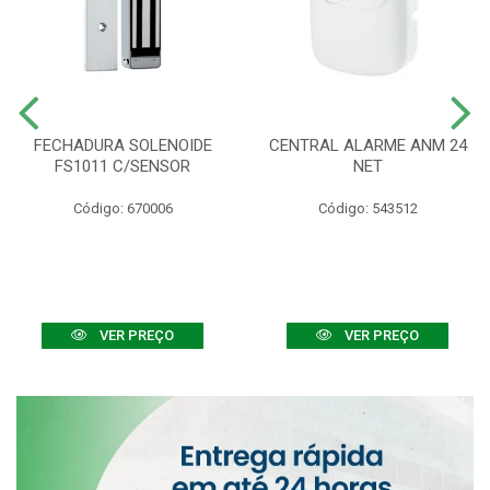
FECHADURA SOLENOIDE
CENTRAL ALARME ANM 24
FS1011 C/SENSOR
NET
Código: 670006
Código: 543512
VER PREÇO
VER PREÇO