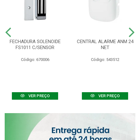
FECHADURA SOLENOIDE
CENTRAL ALARME ANM 24
FS1011 C/SENSOR
NET
Código: 670006
Código: 543512
VER PREÇO
VER PREÇO