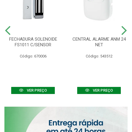
FECHADURA SOLENOIDE
CENTRAL ALARME ANM 24
FS1011 C/SENSOR
NET
Código: 670006
Código: 543512
VER PREÇO
VER PREÇO