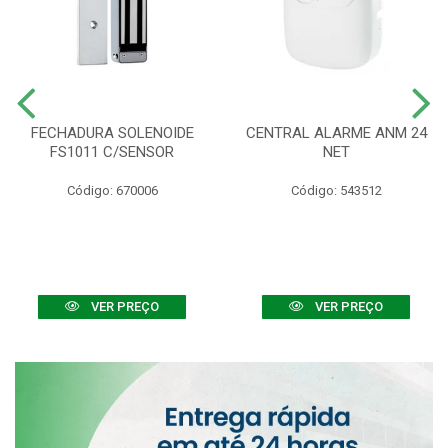
FECHADURA SOLENOIDE
CENTRAL ALARME ANM 24
FS1011 C/SENSOR
NET
Código: 670006
Código: 543512
VER PREÇO
VER PREÇO