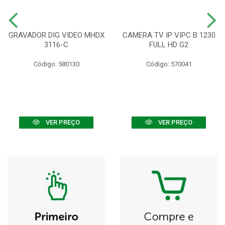
GRAVADOR DIG VIDEO MHDX
CAMERA TV IP VIPC B 1230
3116-C
FULL HD G2
Código: 580130
Código: 570041
VER PREÇO
VER PREÇO