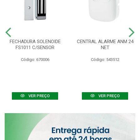
FECHADURA SOLENOIDE
CENTRAL ALARME ANM 24
FS1011 C/SENSOR
NET
Código: 670006
Código: 543512
VER PREÇO
VER PREÇO