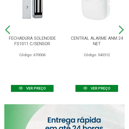
FECHADURA SOLENOIDE
CENTRAL ALARME ANM 24
FS1011 C/SENSOR
NET
Código: 670006
Código: 543512
VER PREÇO
VER PREÇO