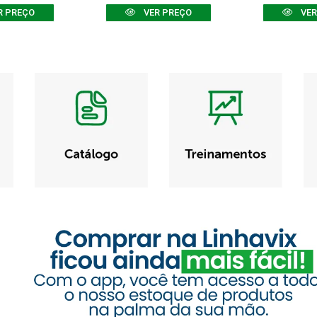
R PREÇO
VER PREÇO
VER