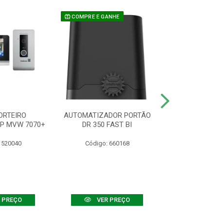
COMPRE E GANHE
ORTEIRO
AUTOMATIZADOR PORTÃO
SENSOR ATIVO
IP MVW 7070+
DR 350 FAST BI
 520040
Código: 660168
Código:
 PREÇO
VER PREÇO
VER