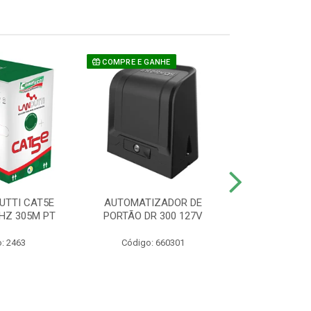
COMPRE E GANHE
UTTI CAT5E
AUTOMATIZADOR DE
CAMERA P/ S
HZ 305M PT
PORTÃO DR 300 127V
1220 BU
: 2463
Código: 660301
Código: