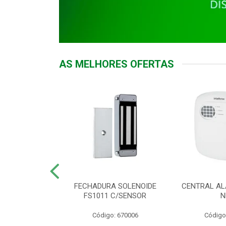
AS MELHORES OFERTAS
DOR ACESSO
FECHADURA SOLENOIDE
CENTRAL AL
 5531 MF EX
FS1011 C/SENSOR
N
: 900018
Código: 670006
Código