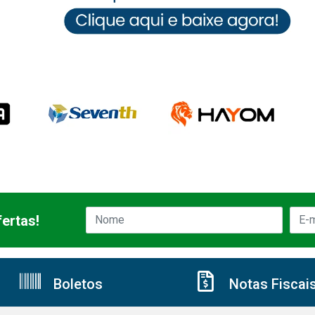
ertas!
Boletos
Notas Fiscai