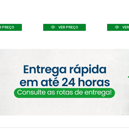
R PREÇO
VER PREÇO
VER