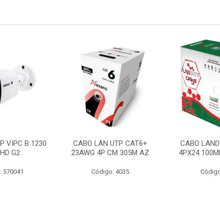
P VIPC B 1230
CABO LAN UTP CAT6+
CABO LAND
 HD G2
23AWG 4P CM 305M AZ
4PX24 100M
: 570041
Código: 4035
Código