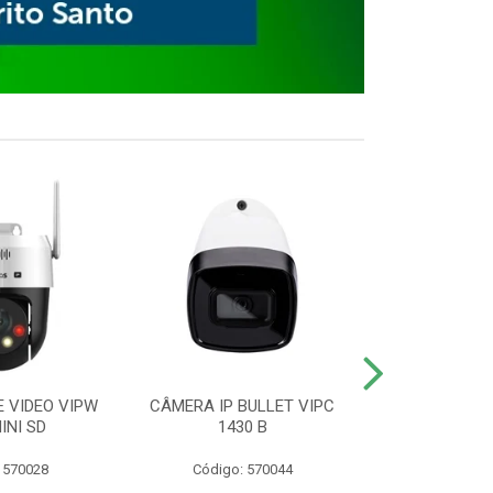
E VIDEO VIPW
CÂMERA IP BULLET VIPC
GRAVADOR 
INI SD
1430 B
MHDX 3
 570028
Código: 570044
Código: