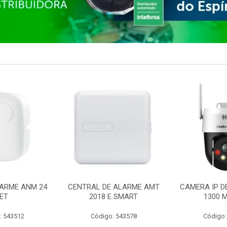
ARME ANM 24
CENTRAL DE ALARME AMT
CAMERA IP D
ET
2018 E SMART
1300 M
: 543512
Código: 543578
Código: