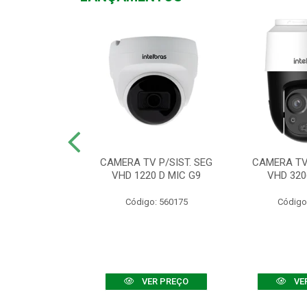
TV VHD 3520 D
CAMERA TV P/SIST. SEG
CAMERA TV 
 COLOR+
VHD 1220 D MIC G9
VHD 320
: 560108
Código: 560175
Código
R PREÇO
VER PREÇO
VE