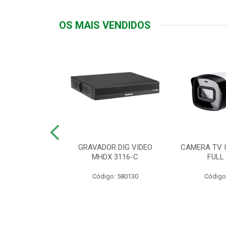
OS MAIS VENDIDOS
TTIV 600VA-
GRAVADOR DIG VIDEO
CAMERA TV I
20V
MHDX 3116-C
FULL
: 822200
Código: 580130
Código