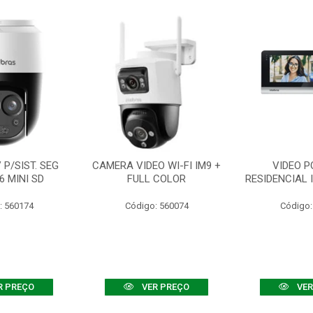
P/SIST. SEG
CAMERA VIDEO WI-FI IM9 +
VIDEO P
6 MINI SD
FULL COLOR
RESIDENCIAL 
: 560174
Código: 560074
Código:
R PREÇO
VER PREÇO
VER