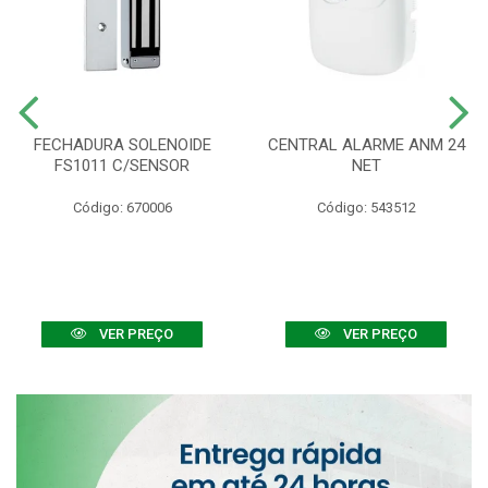
FECHADURA SOLENOIDE
CENTRAL ALARME ANM 24
FS1011 C/SENSOR
NET
Código: 670006
Código: 543512
VER PREÇO
VER PREÇO