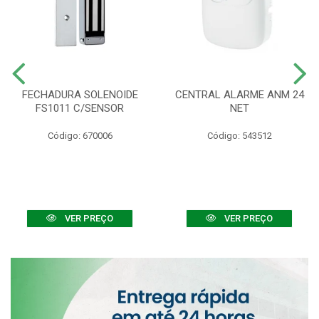
FECHADURA SOLENOIDE
CENTRAL ALARME ANM 24
FS1011 C/SENSOR
NET
Código: 670006
Código: 543512
VER PREÇO
VER PREÇO