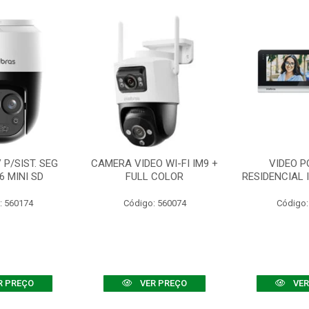
P/SIST. SEG
CAMERA VIDEO WI-FI IM9 +
VIDEO P
6 MINI SD
FULL COLOR
RESIDENCIAL 
: 560174
Código: 560074
Código:
R PREÇO
VER PREÇO
VER