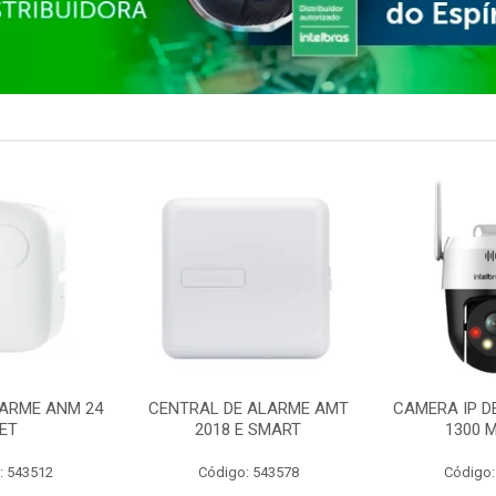
ARME ANM 24
CENTRAL DE ALARME AMT
CAMERA IP D
ET
2018 E SMART
1300 M
: 543512
Código: 543578
Código: