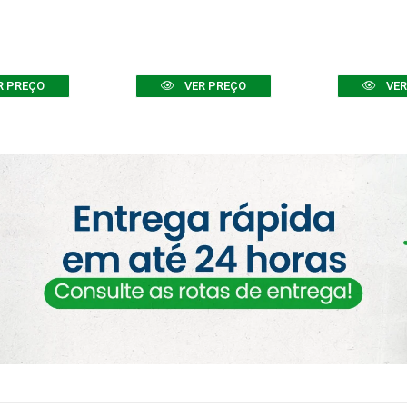
R PREÇO
VER PREÇO
VER