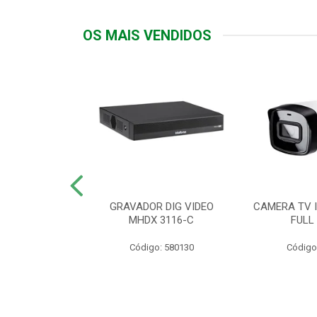
OS MAIS VENDIDOS
TTIV 600VA-
GRAVADOR DIG VIDEO
CAMERA TV I
20V
MHDX 3116-C
FULL
: 822200
Código: 580130
Código