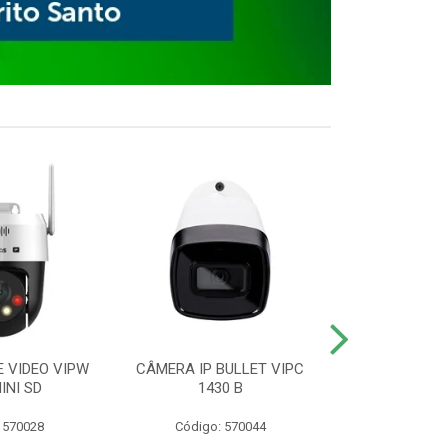
E VIDEO VIPW
CÂMERA IP BULLET VIPC
GRAVADOR 
INI SD
1430 B
MHDX 3
 570028
Código: 570044
Código: