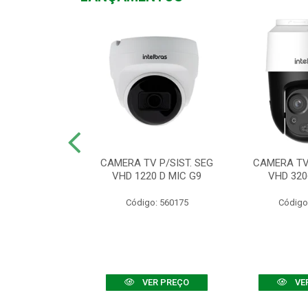
TV VHD 3520 D
CAMERA TV P/SIST. SEG
CAMERA TV 
 COLOR+
VHD 1220 D MIC G9
VHD 320
: 560108
Código: 560175
Código
R PREÇO
VER PREÇO
VE