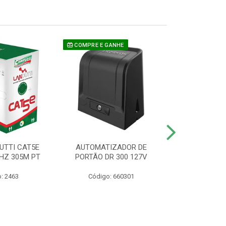
COMPRE E GANHE
UTTI CAT5E
AUTOMATIZADOR DE
CAMERA P/ S
HZ 305M PT
PORTÃO DR 300 127V
1220 BU
: 2463
Código: 660301
Código: