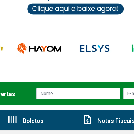
ertas!
Boletos
Notas Fiscai