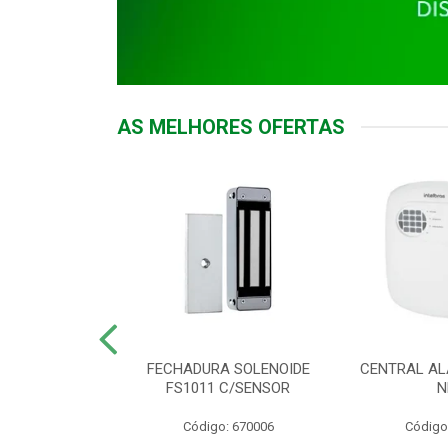
AS MELHORES OFERTAS
DOR ACESSO
FECHADURA SOLENOIDE
CENTRAL AL
 5531 MF EX
FS1011 C/SENSOR
N
: 900018
Código: 670006
Código