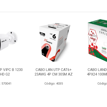
P VIPC B 1230
CABO LAN UTP CAT6+
CABO LAND
 HD G2
23AWG 4P CM 305M AZ
4PX24 100M
: 570041
Código: 4035
Código