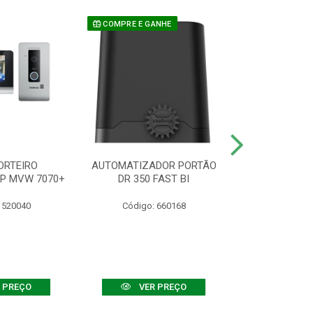
COMPRE E GANHE
ORTEIRO
AUTOMATIZADOR PORTÃO
SENSOR ATIVO
IP MVW 7070+
DR 350 FAST BI
 520040
Código: 660168
Código:
 PREÇO
VER PREÇO
VER