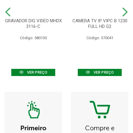
GRAVADOR DIG VIDEO MHDX
CAMERA TV IP VIPC B 1230
3116-C
FULL HD G2
Código: 580130
Código: 570041
VER PREÇO
VER PREÇO