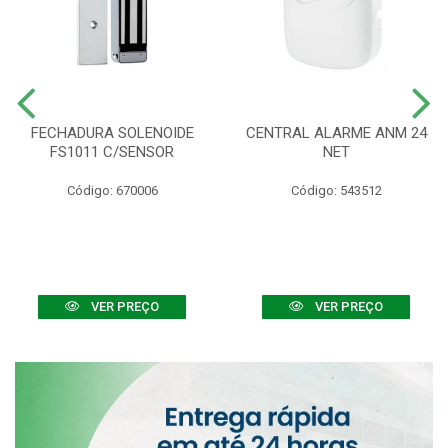
FECHADURA SOLENOIDE
CENTRAL ALARME ANM 24
FS1011 C/SENSOR
NET
Código: 670006
Código: 543512
VER PREÇO
VER PREÇO