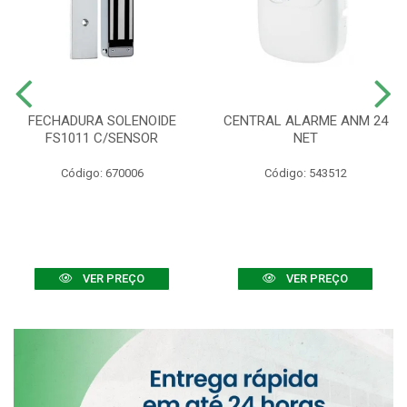
FECHADURA SOLENOIDE
CENTRAL ALARME ANM 24
FS1011 C/SENSOR
NET
Código: 670006
Código: 543512
VER PREÇO
VER PREÇO