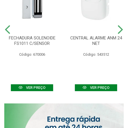
FECHADURA SOLENOIDE
CENTRAL ALARME ANM 24
FS1011 C/SENSOR
NET
Código: 670006
Código: 543512
VER PREÇO
VER PREÇO