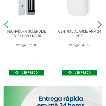
FECHADURA SOLENOIDE
CENTRAL ALARME ANM 24
FS1011 C/SENSOR
NET
Código: 670006
Código: 543512
VER PREÇO
VER PREÇO