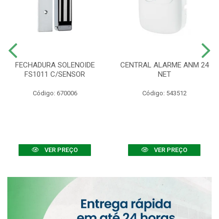
FECHADURA SOLENOIDE
CENTRAL ALARME ANM 24
FS1011 C/SENSOR
NET
Código: 670006
Código: 543512
VER PREÇO
VER PREÇO