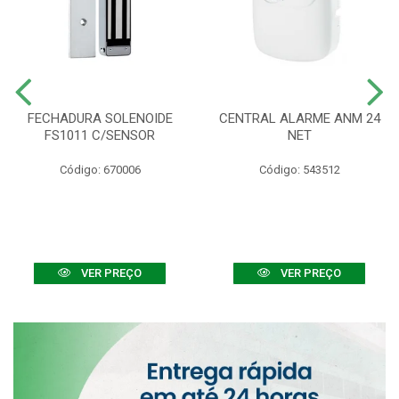
FECHADURA SOLENOIDE
CENTRAL ALARME ANM 24
FS1011 C/SENSOR
NET
Código: 670006
Código: 543512
VER PREÇO
VER PREÇO