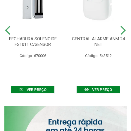
FECHADURA SOLENOIDE
CENTRAL ALARME ANM 24
FS1011 C/SENSOR
NET
Código: 670006
Código: 543512
VER PREÇO
VER PREÇO