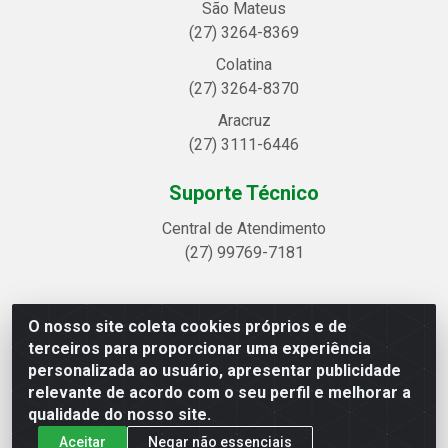
São Mateus
(27) 3264-8369
Colatina
(27) 3264-8370
Aracruz
(27) 3111-6446
Suporte Técnico
Central de Atendimento
(27) 99769-7181
O nosso site coleta cookies próprios e de
Linhavix Distribuidora LTDA - Avenida Alegre, 2521 -
terceiros para proporcionar uma experiência
Quadra314 Lote 05 e 07 - Shell, Linhares/ES - CEP
personalizada ao usuário, apresentar publicidade
29.901-605 - CNPJ 20.857.514/0001-75
relevante de acordo com o seu perfil e melhorar a
qualidade do nosso site.
Aceitar
Negar não essenciais