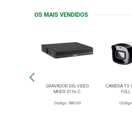
OS MAIS VENDIDOS
TTIV 600VA-
GRAVADOR DIG VIDEO
CAMERA TV I
20V
MHDX 3116-C
FULL
: 822200
Código: 580130
Código