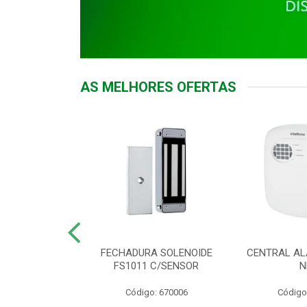
AS MELHORES OFERTAS
DOR ACESSO
FECHADURA SOLENOIDE
CENTRAL AL
 5531 MF EX
FS1011 C/SENSOR
N
: 900018
Código: 670006
Código