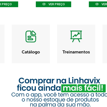
R PREÇO
VER PREÇO
VER