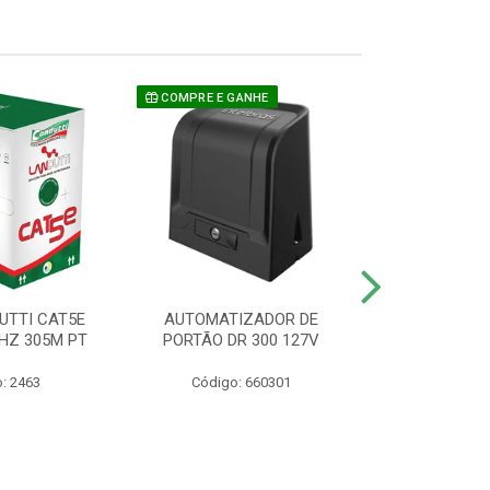
COMPRE E GANHE
UTTI CAT5E
AUTOMATIZADOR DE
CAMERA P/ S
HZ 305M PT
PORTÃO DR 300 127V
1220 BU
: 2463
Código: 660301
Código: