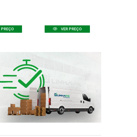
 PREÇO
VER PREÇO
VER