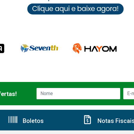
ertas!
Boletos
Notas Fiscai