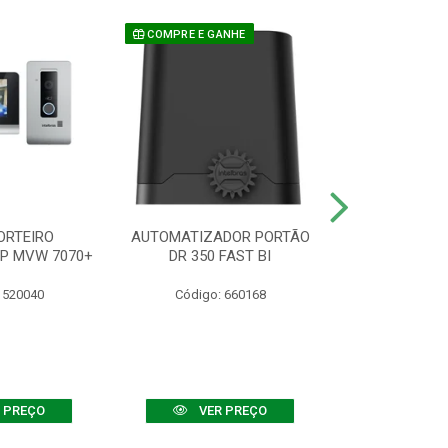
COMPRE E GANHE
ORTEIRO
AUTOMATIZADOR PORTÃO
SENSOR ATIVO
IP MVW 7070+
DR 350 FAST BI
 520040
Código: 660168
Código:
 PREÇO
VER PREÇO
VER