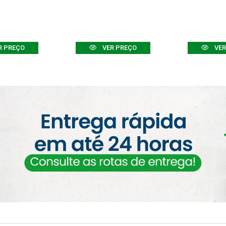
R PREÇO
VER PREÇO
VER