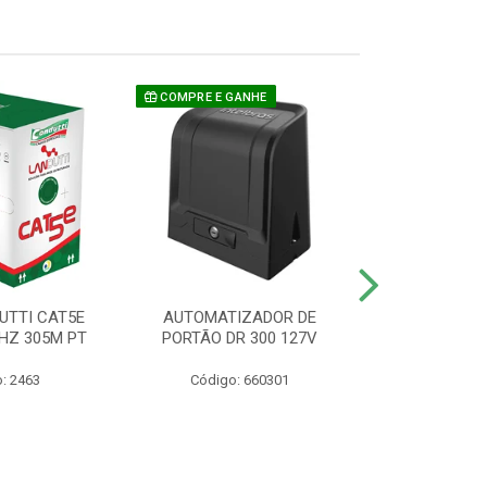
COMPRE E GANHE
UTTI CAT5E
AUTOMATIZADOR DE
CAMERA P/ S
HZ 305M PT
PORTÃO DR 300 127V
1220 BU
: 2463
Código: 660301
Código: