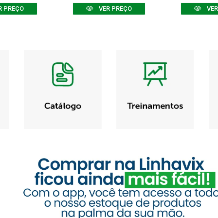
R PREÇO
VER PREÇO
VER