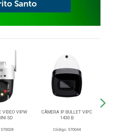
E VIDEO VIPW
CÂMERA IP BULLET VIPC
GRAVADOR 
INI SD
1430 B
MHDX 3
 570028
Código: 570044
Código: