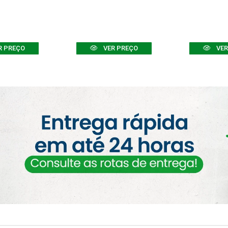
R PREÇO
VER PREÇO
VER