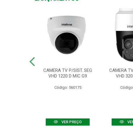
TV VHD 3520 D
CAMERA TV P/SIST. SEG
CAMERA TV 
 COLOR+
VHD 1220 D MIC G9
VHD 320
: 560108
Código: 560175
Código
R PREÇO
VER PREÇO
VE