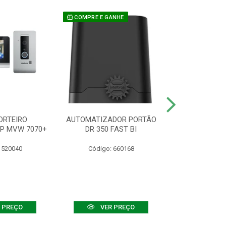
COMPRE E GANHE
ORTEIRO
AUTOMATIZADOR PORTÃO
SENSOR ATIVO
IP MVW 7070+
DR 350 FAST BI
 520040
Código: 660168
Código:
 PREÇO
VER PREÇO
VER