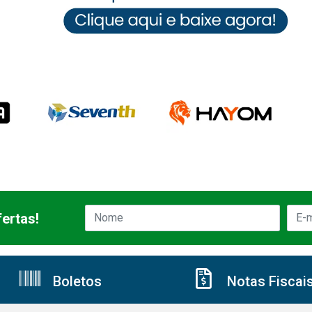
ertas!
Boletos
Notas Fiscai