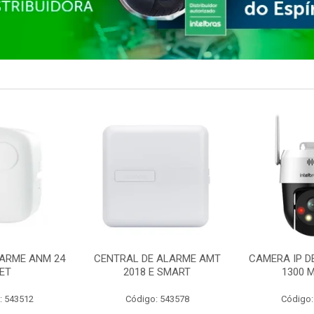
ARME ANM 24
CENTRAL DE ALARME AMT
CAMERA IP D
ET
2018 E SMART
1300 M
: 543512
Código: 543578
Código: