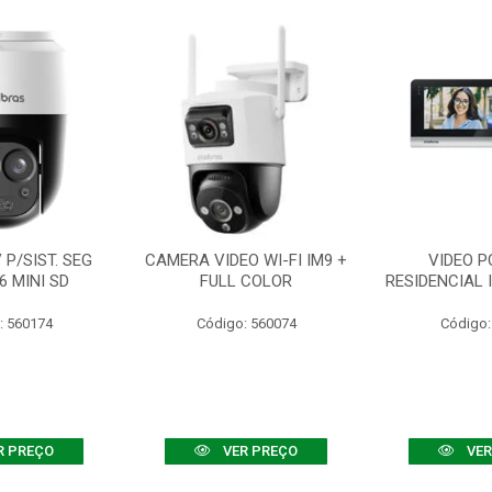
P/SIST. SEG
CAMERA VIDEO WI-FI IM9 +
VIDEO P
6 MINI SD
FULL COLOR
RESIDENCIAL 
: 560174
Código: 560074
Código:
R PREÇO
VER PREÇO
VER