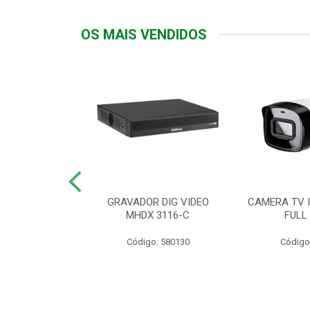
OS MAIS VENDIDOS
TTIV 600VA-
GRAVADOR DIG VIDEO
CAMERA TV I
20V
MHDX 3116-C
FULL
: 822200
Código: 580130
Código