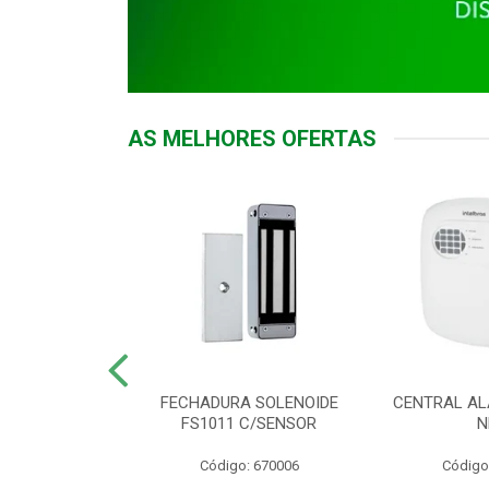
AS MELHORES OFERTAS
DOR ACESSO
FECHADURA SOLENOIDE
CENTRAL AL
 5531 MF EX
FS1011 C/SENSOR
N
: 900018
Código: 670006
Código