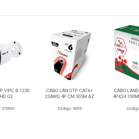
P VIPC B 1230
CABO LAN UTP CAT6+
CABO LAND
 HD G2
23AWG 4P CM 305M AZ
4PX24 100M
: 570041
Código: 4035
Código