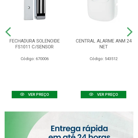
FECHADURA SOLENOIDE
CENTRAL ALARME ANM 24
FS1011 C/SENSOR
NET
Código: 670006
Código: 543512
VER PREÇO
VER PREÇO