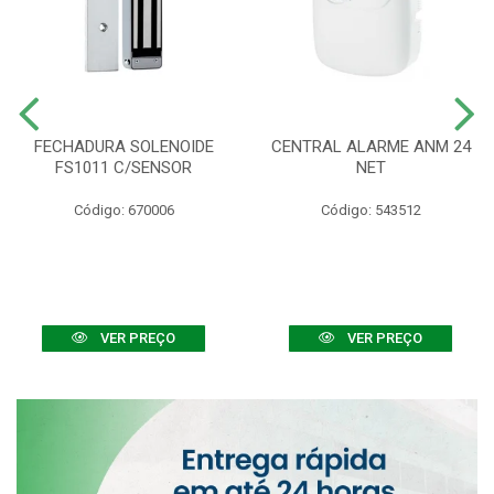
FECHADURA SOLENOIDE
CENTRAL ALARME ANM 24
FS1011 C/SENSOR
NET
Código: 670006
Código: 543512
VER PREÇO
VER PREÇO