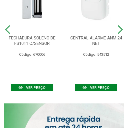
FECHADURA SOLENOIDE
CENTRAL ALARME ANM 24
FS1011 C/SENSOR
NET
Código: 670006
Código: 543512
VER PREÇO
VER PREÇO