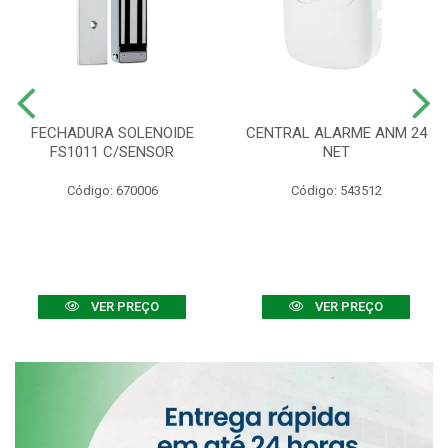
FECHADURA SOLENOIDE
CENTRAL ALARME ANM 24
FS1011 C/SENSOR
NET
Código: 670006
Código: 543512
VER PREÇO
VER PREÇO