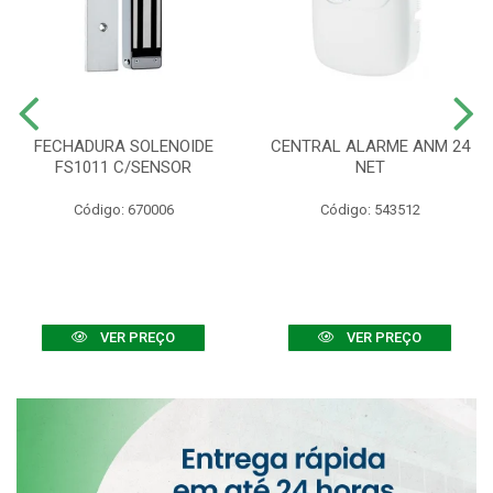
FECHADURA SOLENOIDE
CENTRAL ALARME ANM 24
FS1011 C/SENSOR
NET
Código: 670006
Código: 543512
VER PREÇO
VER PREÇO