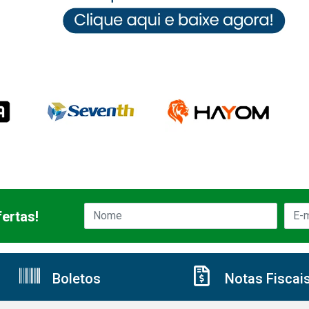
ertas!
Boletos
Notas Fiscai