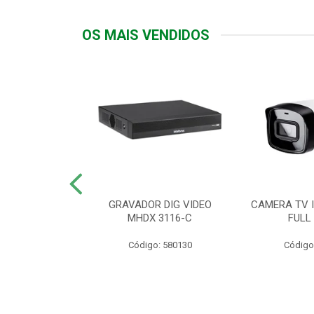
OS MAIS VENDIDOS
TTIV 600VA-
GRAVADOR DIG VIDEO
CAMERA TV I
20V
MHDX 3116-C
FULL
: 822200
Código: 580130
Código