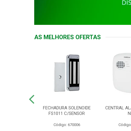
AS MELHORES OFERTAS
DOR ACESSO
FECHADURA SOLENOIDE
CENTRAL AL
 5531 MF EX
FS1011 C/SENSOR
N
: 900018
Código: 670006
Código