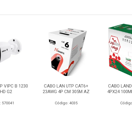
P VIPC B 1230
CABO LAN UTP CAT6+
CABO LAND
 HD G2
23AWG 4P CM 305M AZ
4PX24 100M
: 570041
Código: 4035
Código