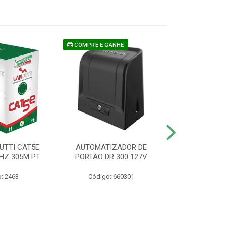
COMPRE E GANHE
UTTI CAT5E
AUTOMATIZADOR DE
CAMERA P/ S
HZ 305M PT
PORTÃO DR 300 127V
1220 BU
: 2463
Código: 660301
Código: