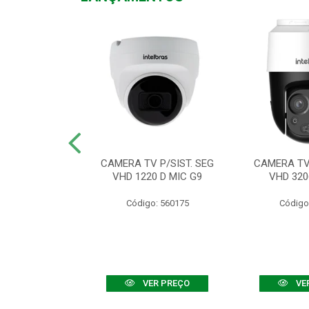
TV VHD 3520 D
CAMERA TV P/SIST. SEG
CAMERA TV 
 COLOR+
VHD 1220 D MIC G9
VHD 320
: 560108
Código: 560175
Código
R PREÇO
VER PREÇO
VE