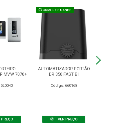
COMPRE E GANHE
ORTEIRO
AUTOMATIZADOR PORTÃO
SENSOR ATIVO
IP MVW 7070+
DR 350 FAST BI
 520040
Código: 660168
Código:
 PREÇO
VER PREÇO
VER