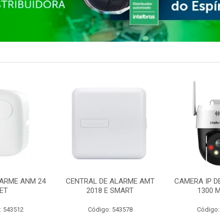
ARME ANM 24
CENTRAL DE ALARME AMT
CAMERA IP D
ET
2018 E SMART
1300 M
: 543512
Código: 543578
Código: