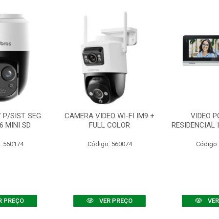
P/SIST. SEG
CAMERA VIDEO WI-FI IM9 +
VIDEO P
6 MINI SD
FULL COLOR
RESIDENCIAL 
: 560174
Código: 560074
Código:
R PREÇO
VER PREÇO
VER