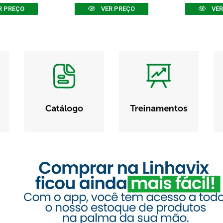
R PREÇO
VER PREÇO
VER