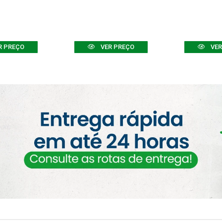
R PREÇO
VER PREÇO
VER