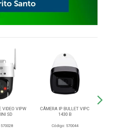
E VIDEO VIPW
CÂMERA IP BULLET VIPC
GRAVADOR 
INI SD
1430 B
MHDX 3
 570028
Código: 570044
Código: