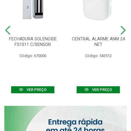
FECHADURA SOLENOIDE
CENTRAL ALARME ANM 24
FS1011 C/SENSOR
NET
Código: 670006
Código: 543512
VER PREÇO
VER PREÇO