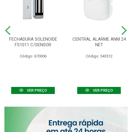
FECHADURA SOLENOIDE
CENTRAL ALARME ANM 24
FS1011 C/SENSOR
NET
Código: 670006
Código: 543512
VER PREÇO
VER PREÇO