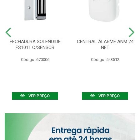
FECHADURA SOLENOIDE
CENTRAL ALARME ANM 24
FS1011 C/SENSOR
NET
Código: 670006
Código: 543512
VER PREÇO
VER PREÇO