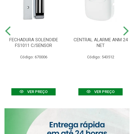
FECHADURA SOLENOIDE
CENTRAL ALARME ANM 24
FS1011 C/SENSOR
NET
Código: 670006
Código: 543512
VER PREÇO
VER PREÇO