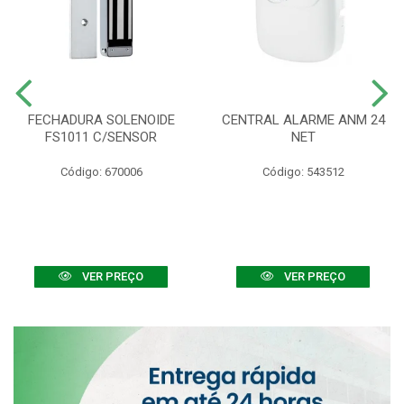
FECHADURA SOLENOIDE
CENTRAL ALARME ANM 24
FS1011 C/SENSOR
NET
Código: 670006
Código: 543512
VER PREÇO
VER PREÇO