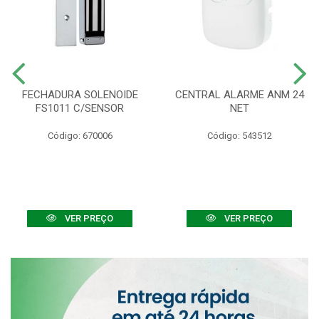
FECHADURA SOLENOIDE
CENTRAL ALARME ANM 24
FS1011 C/SENSOR
NET
Código: 670006
Código: 543512
VER PREÇO
VER PREÇO