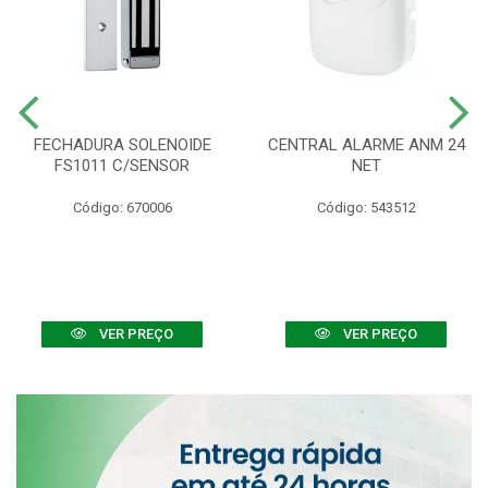
FECHADURA SOLENOIDE
CENTRAL ALARME ANM 24
FS1011 C/SENSOR
NET
Código: 670006
Código: 543512
VER PREÇO
VER PREÇO