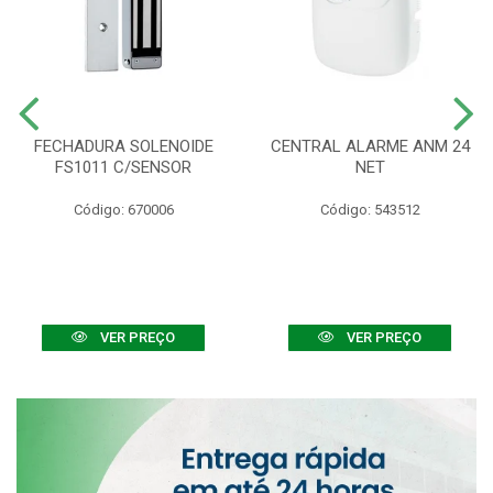
FECHADURA SOLENOIDE
CENTRAL ALARME ANM 24
FS1011 C/SENSOR
NET
Código: 670006
Código: 543512
VER PREÇO
VER PREÇO