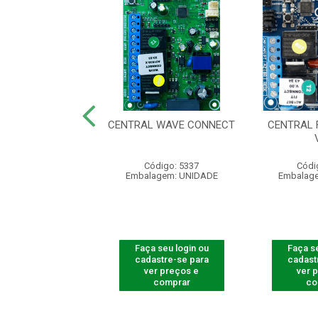
CENTRAL
CENTRAL WAVE CONNECT
CENTRAL 
IZADOR CP-1000
digo: 661100
Código: 5337
Códi
agem: UNIDADE
Embalagem: UNIDADE
Embalag
 seu login ou
Faça seu login ou
Faça se
astre-se para
cadastre-se para
cadast
er preços e
ver preços e
ver 
comprar
comprar
co