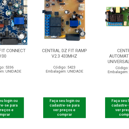
FIT CONNECT
CENTRAL DZ FIT RAMP
CENT
V.00
V2.3 433MHZ
AUTOMAT
UNIVERSAL
go: 5336
Código: 5423
Código:
em: UNIDADE
Embalagem: UNIDADE
Embalagem:
u login ou
Faça seu login ou
Faça seu 
re-se para
cadastre-se para
cadastre-
preços e
ver preços e
ver pre
mprar
comprar
comp