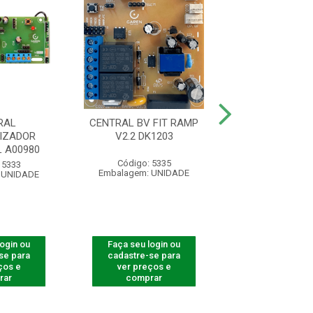
RAL
CENTRAL BV FIT RAMP
CENTRA
IZADOR
V2.2 DK1203
AUTOMATIZADOR
 A00980
Código: 5335
Código: 661
 5333
Embalagem: UNIDADE
Embalagem: U
 UNIDADE
login ou
Faça seu login ou
Faça seu log
se para
cadastre-se para
cadastre-se 
ços e
ver preços e
ver preços
rar
comprar
comprar