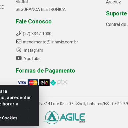
REDES
Aracruz
DE
SEGURANCA ELETRONICA
Suporte
Fale Conosco
Central de
(27) 3347-1000
atendimento@linhavix.com.br
Instagram
YouTube
Formas de Pagamento
para
io, apresentar
elhorar a
ida Alegre, 2521 - Quadra314 Lote 05 e 07 - Shell, Linhares/ES - CEP 2
e Cookies