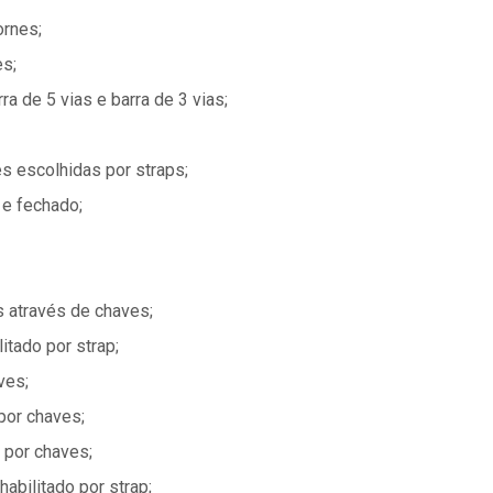
ornes;
es;
ra de 5 vias e barra de 3 vias;
es escolhidas por straps;
 e fechado;
 através de chaves;
itado por strap;
ves;
por chaves;
 por chaves;
abilitado por strap;