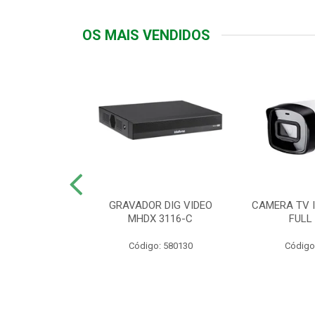
OS MAIS VENDIDOS
TTIV 600VA-
GRAVADOR DIG VIDEO
CAMERA TV I
20V
MHDX 3116-C
FULL
: 822200
Código: 580130
Código