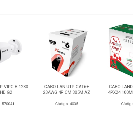
P VIPC B 1230
CABO LAN UTP CAT6+
CABO LAND
 HD G2
23AWG 4P CM 305M AZ
4PX24 100M
: 570041
Código: 4035
Código