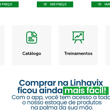
R PREÇO
VER PREÇO
VER