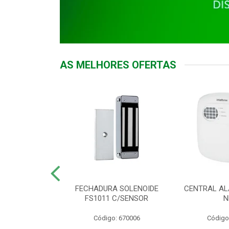
AS MELHORES OFERTAS
DOR ACESSO
FECHADURA SOLENOIDE
CENTRAL AL
 5531 MF EX
FS1011 C/SENSOR
N
: 900018
Código: 670006
Código