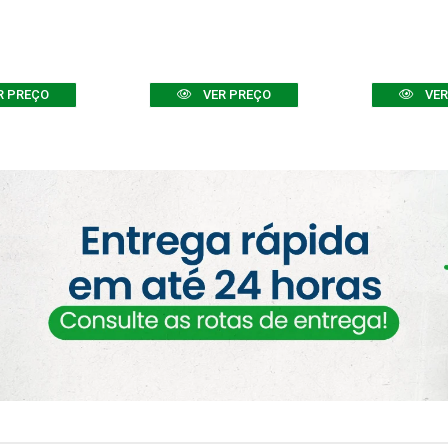
R PREÇO
VER PREÇO
VER