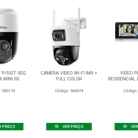
P/SIST. SEG
CAMERA VIDEO WI-FI IM9 +
VIDEO P
6 MINI SD
FULL COLOR
RESIDENCIAL 
: 560174
Código: 560074
Código:
R PREÇO
VER PREÇO
VER