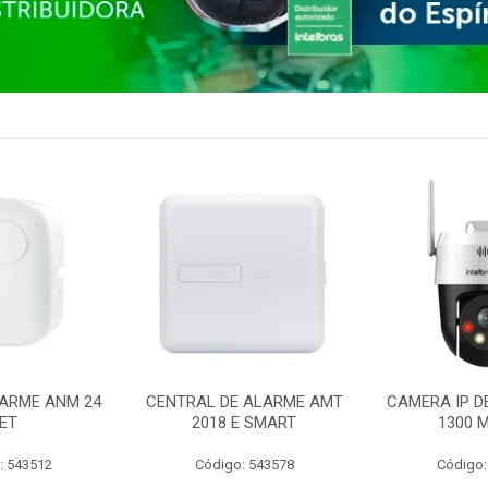
ARME ANM 24
CENTRAL DE ALARME AMT
CAMERA IP D
ET
2018 E SMART
1300 M
: 543512
Código: 543578
Código: