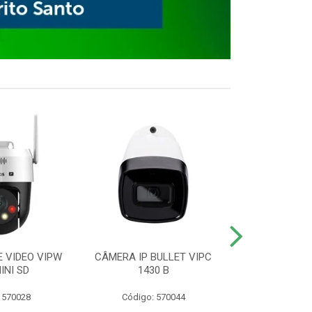
E VIDEO VIPW
CÂMERA IP BULLET VIPC
GRAVADOR 
INI SD
1430 B
MHDX 3
 570028
Código: 570044
Código: