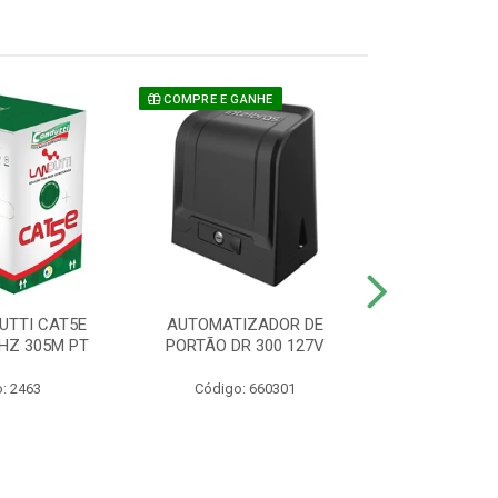
COMPRE E GANHE
UTTI CAT5E
AUTOMATIZADOR DE
CAMERA P/ S
HZ 305M PT
PORTÃO DR 300 127V
1220 BU
: 2463
Código: 660301
Código: