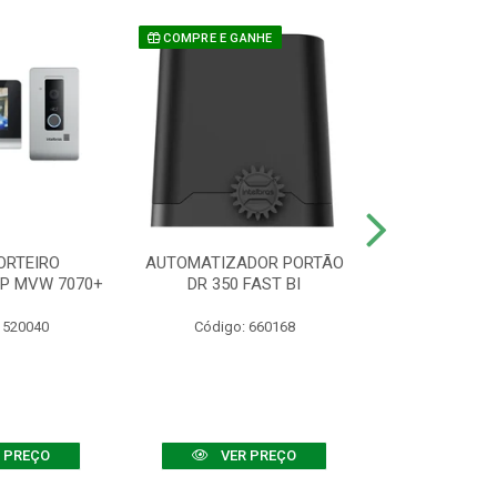
COMPRE E GANHE
ORTEIRO
AUTOMATIZADOR PORTÃO
SENSOR ATIVO
IP MVW 7070+
DR 350 FAST BI
 520040
Código: 660168
Código:
 PREÇO
VER PREÇO
VER