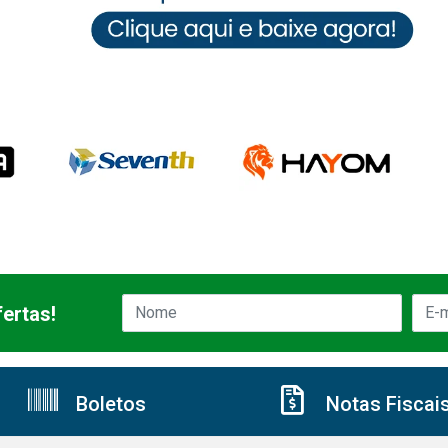
ertas!
Boletos
Notas Fiscai