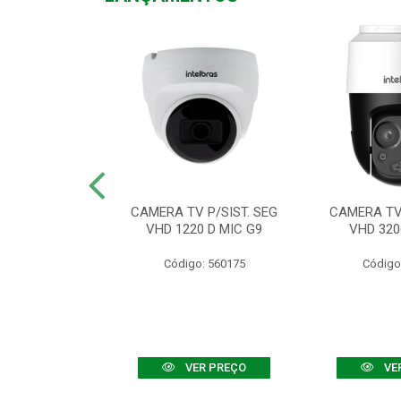
TV VHD 3520 D
CAMERA TV P/SIST. SEG
CAMERA TV 
 COLOR+
VHD 1220 D MIC G9
VHD 320
: 560108
Código: 560175
Código
R PREÇO
VER PREÇO
VE