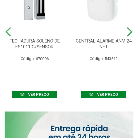
FECHADURA SOLENOIDE
CENTRAL ALARME ANM 24
FS1011 C/SENSOR
NET
Código: 670006
Código: 543512
VER PREÇO
VER PREÇO