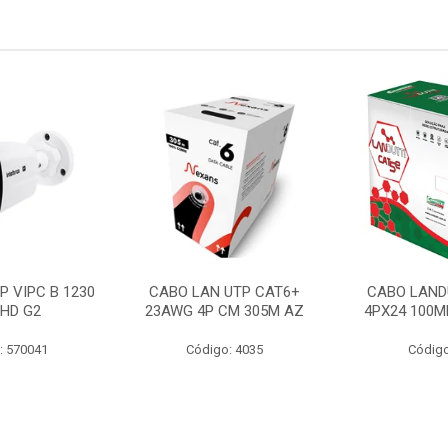
P VIPC B 1230
CABO LAN UTP CAT6+
CABO LAND
 HD G2
23AWG 4P CM 305M AZ
4PX24 100M
: 570041
Código: 4035
Código