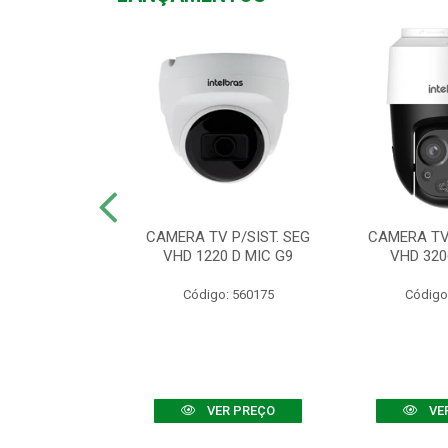
TV VHD 3520 D
CAMERA TV P/SIST. SEG
CAMERA TV 
 COLOR+
VHD 1220 D MIC G9
VHD 320
: 560108
Código: 560175
Código
R PREÇO
VER PREÇO
VE