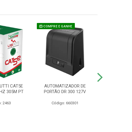
COMPRE E GANHE
UTTI CAT5E
AUTOMATIZADOR DE
CAMERA P/ S
HZ 305M PT
PORTÃO DR 300 127V
1220 BU
: 2463
Código: 660301
Código: