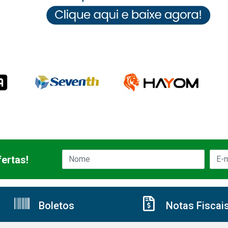
ertas!
Boletos
Notas Fiscai