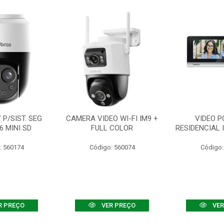
P/SIST. SEG
CAMERA VIDEO WI-FI IM9 +
VIDEO P
6 MINI SD
FULL COLOR
RESIDENCIAL 
: 560174
Código: 560074
Código:
R PREÇO
VER PREÇO
VER