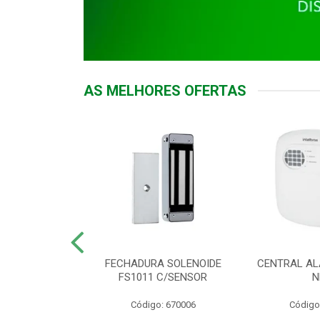
AS MELHORES OFERTAS
DOR ACESSO
FECHADURA SOLENOIDE
CENTRAL AL
 5531 MF EX
FS1011 C/SENSOR
N
: 900018
Código: 670006
Código