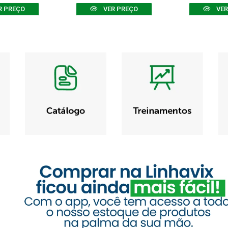
R PREÇO
VER PREÇO
VER