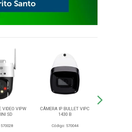
E VIDEO VIPW
CÂMERA IP BULLET VIPC
GRAVADOR 
INI SD
1430 B
MHDX 3
 570028
Código: 570044
Código: