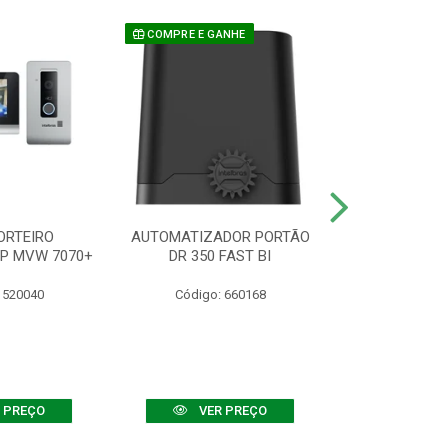
COMPRE E GANHE
ORTEIRO
AUTOMATIZADOR PORTÃO
SENSOR ATIVO
IP MVW 7070+
DR 350 FAST BI
 520040
Código: 660168
Código:
 PREÇO
VER PREÇO
VER