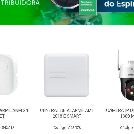
ARME ANM 24
CENTRAL DE ALARME AMT
CAMERA IP D
ET
2018 E SMART
1300 M
: 543512
Código: 543578
Código: