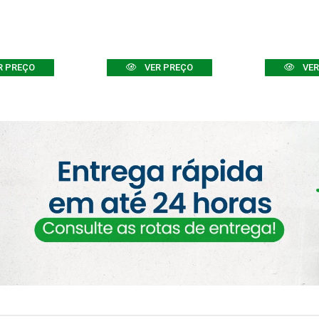
R PREÇO
VER PREÇO
VER