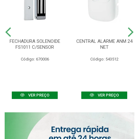
FECHADURA SOLENOIDE
CENTRAL ALARME ANM 24
FS1011 C/SENSOR
NET
Código: 670006
Código: 543512
VER PREÇO
VER PREÇO