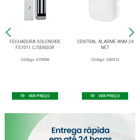
FECHADURA SOLENOIDE
CENTRAL ALARME ANM 24
FS1011 C/SENSOR
NET
Código: 670006
Código: 543512
VER PREÇO
VER PREÇO