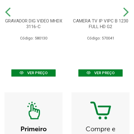
GRAVADOR DIG VIDEO MHDX
CAMERA TV IP VIPC B 1230
3116-C
FULL HD G2
Código: 580130
Código: 570041
VER PREÇO
VER PREÇO