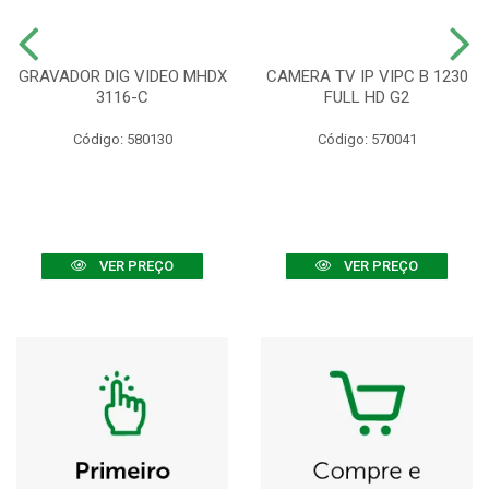
GRAVADOR DIG VIDEO MHDX
CAMERA TV IP VIPC B 1230
3116-C
FULL HD G2
Código: 580130
Código: 570041
VER PREÇO
VER PREÇO