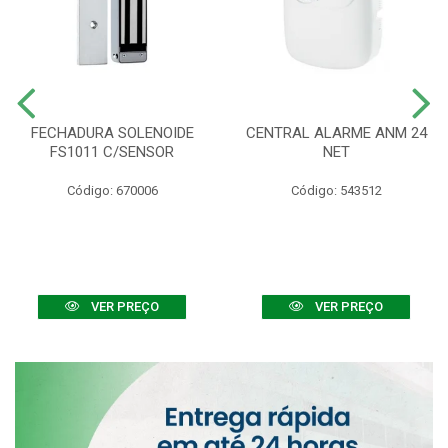
FECHADURA SOLENOIDE
CENTRAL ALARME ANM 24
FS1011 C/SENSOR
NET
Código: 670006
Código: 543512
VER PREÇO
VER PREÇO