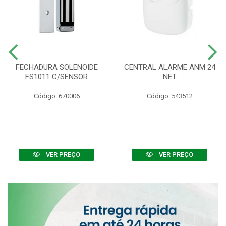
FECHADURA SOLENOIDE
CENTRAL ALARME ANM 24
FS1011 C/SENSOR
NET
Código: 670006
Código: 543512
VER PREÇO
VER PREÇO