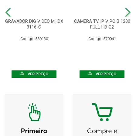
GRAVADOR DIG VIDEO MHDX
CAMERA TV IP VIPC B 1230
3116-C
FULL HD G2
Código: 580130
Código: 570041
VER PREÇO
VER PREÇO