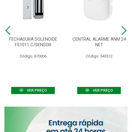
FECHADURA SOLENOIDE
CENTRAL ALARME ANM 24
FS1011 C/SENSOR
NET
Código: 670006
Código: 543512
VER PREÇO
VER PREÇO