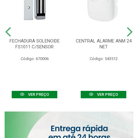
FECHADURA SOLENOIDE
CENTRAL ALARME ANM 24
FS1011 C/SENSOR
NET
Código: 670006
Código: 543512
VER PREÇO
VER PREÇO