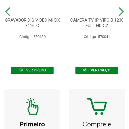
GRAVADOR DIG VIDEO MHDX
CAMERA TV IP VIPC B 1230
3116-C
FULL HD G2
Código: 580130
Código: 570041
VER PREÇO
VER PREÇO