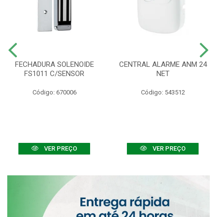
FECHADURA SOLENOIDE
CENTRAL ALARME ANM 24
FS1011 C/SENSOR
NET
Código: 670006
Código: 543512
VER PREÇO
VER PREÇO