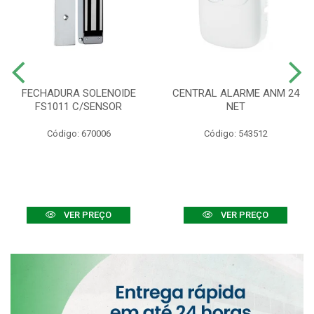
FECHADURA SOLENOIDE
CENTRAL ALARME ANM 24
FS1011 C/SENSOR
NET
Código: 670006
Código: 543512
VER PREÇO
VER PREÇO