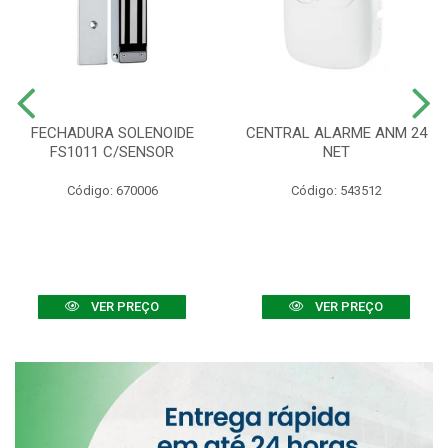
FECHADURA SOLENOIDE
CENTRAL ALARME ANM 24
FS1011 C/SENSOR
NET
Código: 670006
Código: 543512
VER PREÇO
VER PREÇO